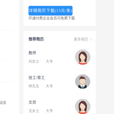
详细简历下载(15元/条)
开通付费企业会员可免费下载
推荐简历
更多简历
教师
刘女士
·
大专
技工/普工
林先生
·
大专
文员
动活
沈女士
·
大专