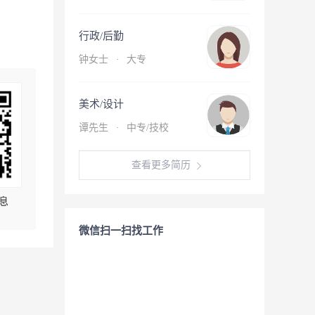
行政/后勤
钟女士
·
大专
美术/设计
谭先生
·
中专/技校
查看更多简历
息
微信扫一扫找工作